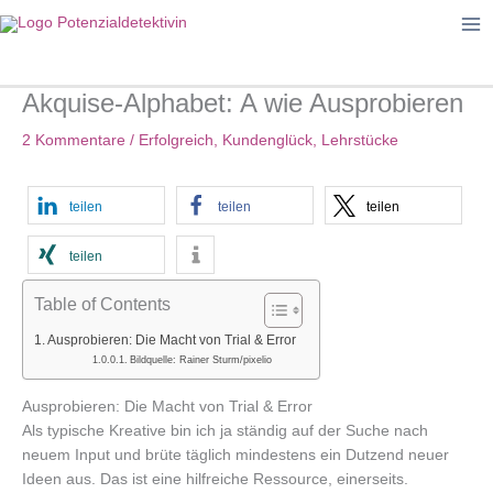
Zum
Inhalt
springen
Akquise-Alphabet: A wie Ausprobieren
2 Kommentare
/
Erfolgreich
,
Kundenglück
,
Lehrstücke
teilen
teilen
teilen
teilen
Table of Contents
Ausprobieren: Die Macht von Trial & Error
Bildquelle: Rainer Sturm/pixelio
Ausprobieren: Die Macht von Trial & Error
Als typische Kreative bin ich ja ständig auf der Suche nach
neuem Input und brüte täglich mindestens ein Dutzend neuer
Ideen aus. Das ist eine hilfreiche Ressource, einerseits.