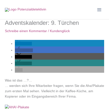
Zum
Inhalt
springen
Adventskalender: 9. Türchen
Schreibe einen Kommentar
/
Kundenglück
teilen
teilen
teilen
teilen
Was ist das …?…
… werden sich Ihre Mitarbeiter fragen, wenn Sie die Aha!Plakate
zum ersten Mal sehen. Vielleicht in der Kaffee-Küche, am
Kopierer oder im Eingangsbereich Ihrer Firma.