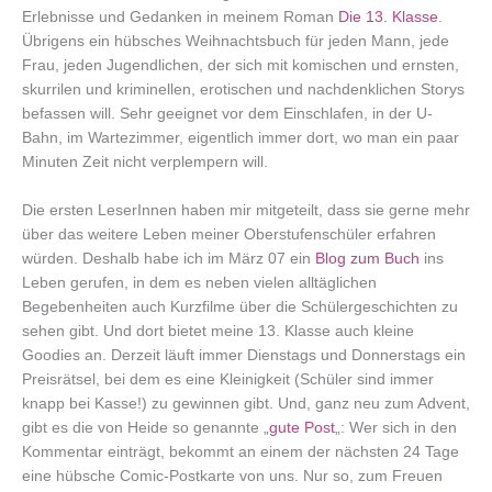
Erlebnisse und Gedanken in meinem Roman
Die 13. Klasse
.
Übrigens ein hübsches Weihnachtsbuch für jeden Mann, jede
Frau, jeden Jugendlichen, der sich mit komischen und ernsten,
skurrilen und kriminellen, erotischen und nachdenklichen Storys
befassen will. Sehr geeignet vor dem Einschlafen, in der U-
Bahn, im Wartezimmer, eigentlich immer dort, wo man ein paar
Minuten Zeit nicht verplempern will.
Die ersten LeserInnen haben mir mitgeteilt, dass sie gerne mehr
über das weitere Leben meiner Oberstufenschüler erfahren
würden. Deshalb habe ich im März 07 ein
Blog zum Buch
ins
Leben gerufen, in dem es neben vielen alltäglichen
Begebenheiten auch Kurzfilme über die Schülergeschichten zu
sehen gibt. Und dort bietet meine 13. Klasse auch kleine
Goodies an. Derzeit läuft immer Dienstags und Donnerstags ein
Preisrätsel, bei dem es eine Kleinigkeit (Schüler sind immer
knapp bei Kasse!) zu gewinnen gibt. Und, ganz neu zum Advent,
gibt es die von Heide so genannte „
gute Post
„: Wer sich in den
Kommentar einträgt, bekommt an einem der nächsten 24 Tage
eine hübsche Comic-Postkarte von uns. Nur so, zum Freuen