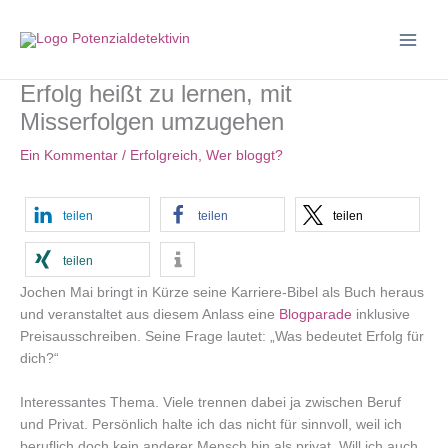
Zum
Inhalt
springen
Erfolg heißt zu lernen, mit
Misserfolgen umzugehen
Ein Kommentar
/
Erfolgreich
,
Wer bloggt?
teilen
teilen
teilen
teilen
Jochen Mai bringt in Kürze seine Karriere-Bibel als Buch heraus
und veranstaltet aus diesem Anlass eine
Blogparade
inklusive
Preisausschreiben. Seine Frage lautet: „Was bedeutet Erfolg für
dich?“
Interessantes Thema. Viele trennen dabei ja zwischen Beruf
und Privat. Persönlich halte ich das nicht für sinnvoll, weil ich
beruflich doch kein anderer Mensch bin als privat. Will ich auch