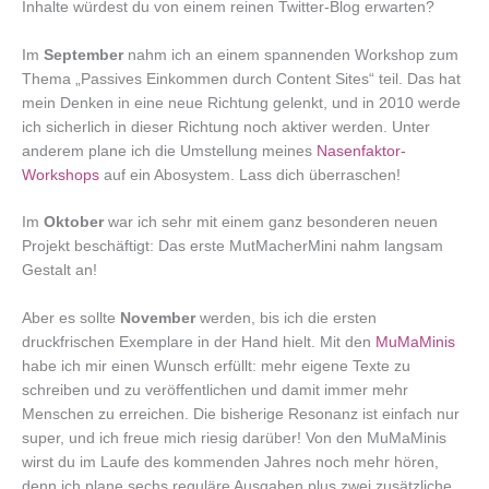
Inhalte würdest du von einem reinen Twitter-Blog erwarten?
Im
September
nahm ich an einem spannenden Workshop zum
Thema „Passives Einkommen durch Content Sites“ teil. Das hat
mein Denken in eine neue Richtung gelenkt, und in 2010 werde
ich sicherlich in dieser Richtung noch aktiver werden. Unter
anderem plane ich die Umstellung meines
Nasenfaktor-
Workshops
auf ein Abosystem. Lass dich überraschen!
Im
Oktober
war ich sehr mit einem ganz besonderen neuen
Projekt beschäftigt: Das erste MutMacherMini nahm langsam
Gestalt an!
Aber es sollte
November
werden, bis ich die ersten
druckfrischen Exemplare in der Hand hielt. Mit den
MuMaMinis
habe ich mir einen Wunsch erfüllt: mehr eigene Texte zu
schreiben und zu veröffentlichen und damit immer mehr
Menschen zu erreichen. Die bisherige Resonanz ist einfach nur
super, und ich freue mich riesig darüber! Von den MuMaMinis
wirst du im Laufe des kommenden Jahres noch mehr hören,
denn ich plane sechs reguläre Ausgaben plus zwei zusätzliche