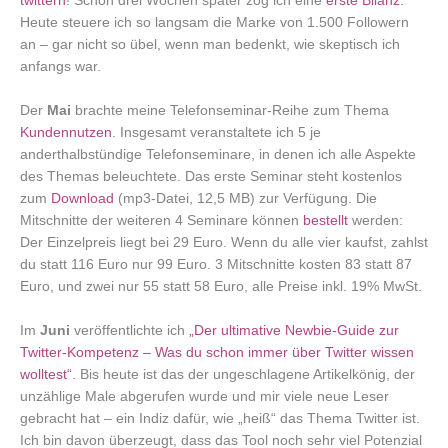
twittern
! Schon drei Wochen später zog ich eine
erste Bilanz
.
Heute steuere ich so langsam die Marke von 1.500 Followern
an – gar nicht so übel, wenn man bedenkt, wie skeptisch ich
anfangs war.
Der
Mai
brachte meine Telefonseminar-Reihe zum Thema
Kundennutzen
. Insgesamt veranstaltete ich 5 je
anderthalbstündige Telefonseminare, in denen ich alle Aspekte
des Themas beleuchtete. Das erste Seminar steht kostenlos
zum
Download
(mp3-Datei, 12,5 MB) zur Verfügung. Die
Mitschnitte der weiteren 4 Seminare können
bestellt
werden:
Der Einzelpreis liegt bei 29 Euro. Wenn du alle vier kaufst, zahlst
du statt 116 Euro nur 99 Euro. 3 Mitschnitte kosten 83 statt 87
Euro, und zwei nur 55 statt 58 Euro, alle Preise inkl. 19% MwSt.
Im
Juni
veröffentlichte ich
„Der ultimative Newbie-Guide zur
Twitter-Kompetenz – Was du schon immer über Twitter wissen
wolltest“
. Bis heute ist das der ungeschlagene Artikelkönig, der
unzählige Male abgerufen wurde und mir viele neue Leser
gebracht hat – ein Indiz dafür, wie „heiß“ das Thema Twitter ist.
Ich bin davon überzeugt, dass das Tool noch sehr viel Potenzial