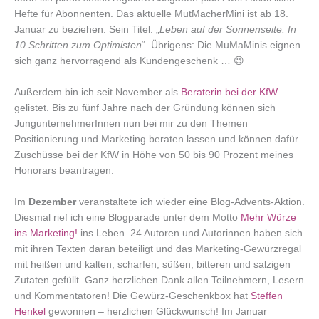
Hefte für Abonnenten. Das aktuelle MutMacherMini ist ab 18.
Januar zu beziehen. Sein Titel: „
Leben auf der Sonnenseite. In
10 Schritten zum Optimisten
“. Übrigens: Die MuMaMinis eignen
sich ganz hervorragend als Kundengeschenk … 😉
Außerdem bin ich seit November als
Beraterin bei der KfW
gelistet. Bis zu fünf Jahre nach der Gründung können sich
JungunternehmerInnen nun bei mir zu den Themen
Positionierung und Marketing beraten lassen und können dafür
Zuschüsse bei der KfW in Höhe von 50 bis 90 Prozent meines
Honorars beantragen.
Im
Dezember
veranstaltete ich wieder eine Blog-Advents-Aktion.
Diesmal rief ich eine Blogparade unter dem Motto
Mehr Würze
ins Marketing!
ins Leben. 24 Autoren und Autorinnen haben sich
mit ihren Texten daran beteiligt und das Marketing-Gewürzregal
mit heißen und kalten, scharfen, süßen, bitteren und salzigen
Zutaten gefüllt. Ganz herzlichen Dank allen Teilnehmern, Lesern
und Kommentatoren! Die Gewürz-Geschenkbox hat
Steffen
Henkel
gewonnen – herzlichen Glückwunsch! Im Januar