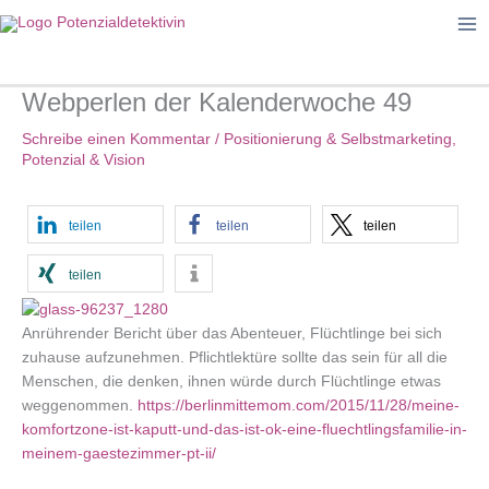
Zum
Inhalt
springen
Webperlen der Kalenderwoche 49
Schreibe einen Kommentar
/
Positionierung & Selbstmarketing
,
Potenzial & Vision
teilen
teilen
teilen
teilen
Anrührender Bericht über das Abenteuer, Flüchtlinge bei sich
zuhause aufzunehmen. Pflichtlektüre sollte das sein für all die
Menschen, die denken, ihnen würde durch Flüchtlinge etwas
weggenommen.
https://berlinmittemom.com/2015/11/28/meine-
komfortzone-ist-kaputt-und-das-ist-ok-eine-fluechtlingsfamilie-in-
meinem-gaestezimmer-pt-ii/