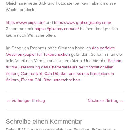
Gleich zwei neue Bild- und Fotodatenbanken habe ich diese
Woche entdeckt:
https://www.piqza.de/
und
https://www.gratisography.com/
.
Zusammen mit
httpss://pixabay.com/de/
bleiben da eigentlich
kaum noch Wünsche offen.
Im Shop von Reporter ohne Grenzen habe ich
das perfekte
Geschenkpapier für Textmenschen
gefunden. So kann man die
tolle Arbeit des Vereins auch unterstützen. Und hier die
Petition
für die Freilassung des Chefredakteurs der oppositionellen
Zeitung Cumhuriyet, Can Dündar, und seines Büroleiters in
Ankara, Erdem Gül. Bitte unterschreiben
.
←
Vorheriger Beitrag
Nächster Beitrag
→
Schreibe einen Kommentar
Deine E-Mail-Adresse wird nicht veröffentlicht.
Erforderliche