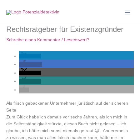
Zum
Inhalt
springen
Rechtsratgeber für Existenzgründer
Schreibe einen Kommentar
/
Lesenswert?
teilen
teilen
teilen
teilen
Als frisch gebackener Unternehmer juristisch auf der sicheren
Seite
Zum Glück habe ich damals vor sechs Jahren, als ich mich in
die Selbstständigkeit stürzte, dieses Buch nicht gelesen – ich
glaube, ich hätte mich sonst niemals getraut 😉 . Andererseits:
zu wissen, was man alles falsch machen kann, hätte mir im