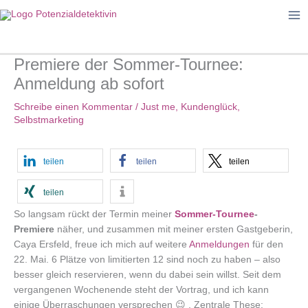
Zum
Inhalt
springen
Premiere der Sommer-Tournee:
Anmeldung ab sofort
Schreibe einen Kommentar
/
Just me
,
Kundenglück
,
Selbstmarketing
teilen
teilen
teilen
teilen
So langsam rückt der Termin meiner
Sommer-Tournee
-
Premiere
näher, und zusammen mit meiner ersten Gastgeberin,
Caya Ersfeld, freue ich mich auf weitere
Anmeldungen
für den
22. Mai. 6 Plätze von limitierten 12 sind noch zu haben – also
besser gleich reservieren, wenn du dabei sein willst. Seit dem
vergangenen Wochenende steht der Vortrag, und ich kann
einige Überraschungen versprechen 😉 . Zentrale These: