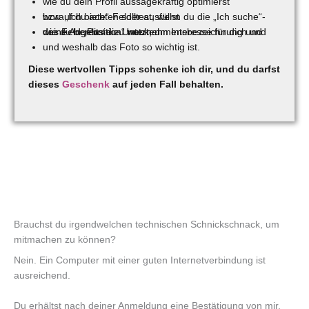
wie du dein Profil aussagekräftig optimierst
worauf du achten solltest, wenn du die „Ich suche“- bzw. „Ich biete“-Felder ausfüllst
wie du bereits die Unternehmensbezeichnung und das Feld „Position“ nutzt, um Interesse für dich und deine Angebote zu wecken
und weshalb das Foto so wichtig ist.
Diese wertvollen Tipps schenke ich dir, und du darfst
dieses
Geschenk
auf jeden Fall behalten.
Brauchst du irgendwelchen technischen Schnickschnack, um
mitmachen zu können?
Nein. Ein Computer mit einer guten Internetverbindung ist
ausreichend.
Du erhältst nach deiner Anmeldung eine Bestätigung von mir.