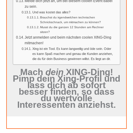
Melde dich jetzt an, um bei diesem coolen Event dabei
zu sein.
Und was kostet das alles?
Brauchst du irgendwelchen technischen
Schnickschnack, um mitmachen zu können?
Musst du die ganzen 12 Stunden am Rechner
sitzen?
J etzt anmelden und beim nächsten coolen XING-Ding
mitmachen!
Xing ist ein Tool. Es kann langweilig und öde sein. Oder
es kann Spaß machen und genau die Kunden anziehen,
die du für dein Business gewinnen willst. Es liegt an dir.
Mach
dein
XING-Ding!
Pimp dein Xing-Profil und
lass dich ab sofort
besser finden, so dass
du wertvolle
Interessenten anziehst.