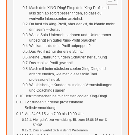
Mach dein XING-Ding! Pimp dein Xing-Profil und
lass dich ab sofort besser finden, so dass du
wertvolle Interessenten anziehst.
Du hast ein Xing-Profil, aber denkst, da könnte mehr
drin sein? – Genau!
Wieso Solo-Unternehmerinnen und -Unternehmer
unbedingt ein gutes Xing-Profil brauchen
Wie kannst du dein Profil aufpeppen?
Das Profil ist nur der erste Schritt!
Meine Erfahrung für dein Schaufenster auf Xing
Das coolste Profil gewinnt!
Mach mit beim nächsten coolen Xing-Ding und
erfahre endlich, wie man dieses tolle Tool
professionell nutzt.
Was bisherige Kunden zu meinen Veranstaltungen
und Coachings sagen:
Jetzt mitmachen beim nächsten coolen Xing-Ding!
12 Stunden für deine professionelle
Selbstvermarktung!
Am 24.06.15 von 7:00 bis 19:00 Uhr
Hier geht’s zur Anmeldung. Bis zum 15.06.15 nur €
59,00!
Das erwartet dich in den 3 Webinaren: