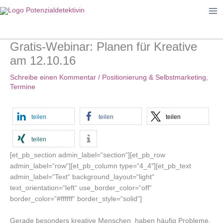
Zum
Inhalt
springen
Gratis-Webinar: Planen für Kreative
am 12.10.16
Schreibe einen Kommentar
/
Positionierung & Selbstmarketing
,
Termine
teilen
teilen
teilen
teilen
[et_pb_section admin_label=“section“][et_pb_row
admin_label=“row“][et_pb_column type=“4_4″][et_pb_text
admin_label=“Text“ background_layout=“light“
text_orientation=“left“ use_border_color=“off“
border_color=“#ffffff“ border_style=“solid“]
Gerade besonders kreative Menschen haben häufig Probleme,