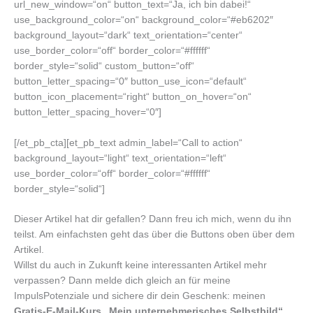
url_new_window=“on“ button_text=“Ja, ich bin dabei!“
use_background_color=“on“ background_color=“#eb6202″
background_layout=“dark“ text_orientation=“center“
use_border_color=“off“ border_color=“#ffffff“
border_style=“solid“ custom_button=“off“
button_letter_spacing=“0″ button_use_icon=“default“
button_icon_placement=“right“ button_on_hover=“on“
button_letter_spacing_hover=“0″]
[/et_pb_cta][et_pb_text admin_label=“Call to action“
background_layout=“light“ text_orientation=“left“
use_border_color=“off“ border_color=“#ffffff“
border_style=“solid“]
Dieser Artikel hat dir gefallen? Dann freu ich mich, wenn du ihn
teilst. Am einfachsten geht das über die Buttons oben über dem
Artikel.
Willst du auch in Zukunft keine interessanten Artikel mehr
verpassen? Dann melde dich gleich an für meine
ImpulsPotenziale und sichere dir dein Geschenk: meinen
Gratis-E-Mail-Kurs „Mein unternehmerisches Selbstbild“
.