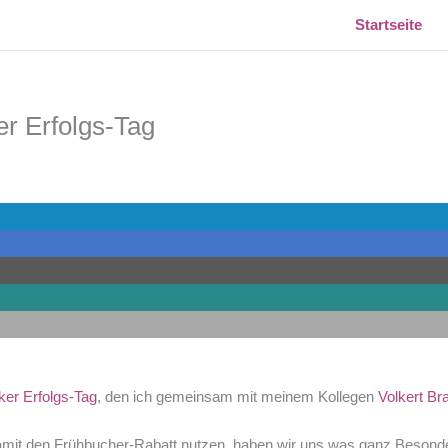
Startseite
r Erfolgs-Tag
ker Erfolgs-Tag
, den ich gemeinsam mit meinem Kollegen
Volkert B
it den Frühbucher-Rabatt nutzen, haben wir uns was ganz Besonder