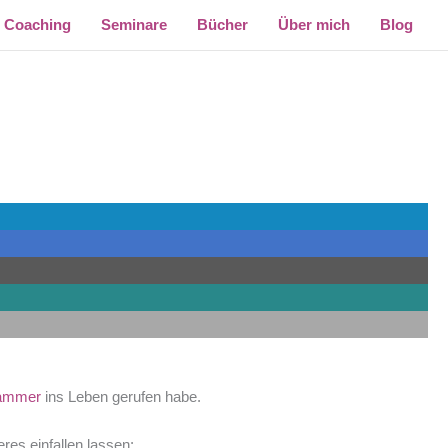
Coaching
Seminare
Bücher
Über mich
Blog
rammer
ins Leben gerufen habe.
es einfallen lassen: