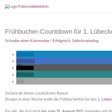
Zum
Inhalt
springen
Frühbucher-Countdown für 1. Lübecke
Schreibe einen Kommentar
/
Erfolgreich
,
Selbstmarketing
teilen
teilen
teilen
teilen
Sichere dir deinen zusätzlichen Bonus!
Morgen in einer Woche endet die Frühbucherfrist für den
1. Lübec
Für alle, die sich noch
bis zum 31. August 2011
anmelden und dam