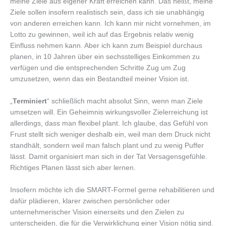
meine Ziele aus eigener Kraft erreichen kann. Das heißt, meine
Ziele sollen insofern realistisch sein, dass ich sie unabhängig
von anderen erreichen kann. Ich kann mir nicht vornehmen, im
Lotto zu gewinnen, weil ich auf das Ergebnis relativ wenig
Einfluss nehmen kann. Aber ich kann zum Beispiel durchaus
planen, in 10 Jahren über ein sechsstelliges Einkommen zu
verfügen und die entsprechenden Schritte Zug um Zug
umzusetzen, wenn das ein Bestandteil meiner Vision ist.
„
Terminiert
“ schließlich macht absolut Sinn, wenn man Ziele
umsetzen will. Ein Geheimnis wirkungsvoller Zielerreichung ist
allerdings, dass man flexibel plant. Ich glaube, das Gefühl von
Frust stellt sich weniger deshalb ein, weil man dem Druck nicht
standhält, sondern weil man falsch plant und zu wenig Puffer
lässt. Damit organisiert man sich in der Tat Versagensgefühle.
Richtiges Planen lässt sich aber lernen.
Insofern möchte ich die SMART-Formel gerne rehabilitieren und
dafür plädieren, klarer zwischen persönlicher oder
unternehmerischer Vision einerseits und den Zielen zu
unterscheiden, die für die Verwirklichung einer Vision nötig sind.