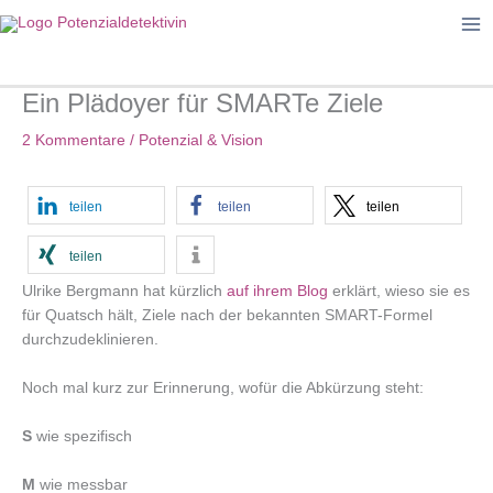
Zum
Inhalt
springen
Ein Plädoyer für SMARTe Ziele
2 Kommentare
/
Potenzial & Vision
teilen
teilen
teilen
teilen
Ulrike Bergmann hat kürzlich
auf ihrem Blog
erklärt, wieso sie es
für Quatsch hält, Ziele nach der bekannten SMART-Formel
durchzudeklinieren.
Noch mal kurz zur Erinnerung, wofür die Abkürzung steht:
S
wie spezifisch
M
wie messbar