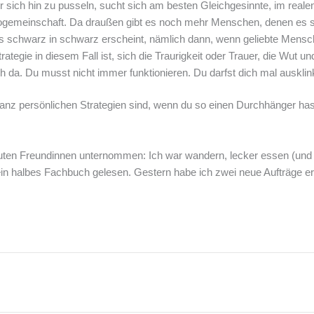
 sich hin zu pusseln, sucht sich am besten Gleichgesinnte, im realen
ogemeinschaft. Da draußen gibt es noch mehr Menschen, denen es so 
les schwarz in schwarz erscheint, nämlich dann, wenn geliebte Mens
rategie in diesem Fall ist, sich die Traurigkeit oder Trauer, die Wu
dich da. Du musst nicht immer funktionieren. Du darfst dich mal ausklin
anz persönlichen Strategien sind, wenn du so einen Durchhänger hast
guten Freundinnen unternommen: Ich war wandern, lecker essen (und w
in halbes Fachbuch gelesen. Gestern habe ich zwei neue Aufträge er