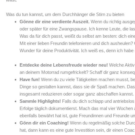
Was du tun kannst, um dem Durchhänger die Stirn zu bieten
Gönne dir eine verdiente Auszeit.
Wenn du richtig ausgep
oder später für eine Zwangspause. Ich kenne Leute, die l
Was da für dich passt, weißt du selbst am besten: dich e
Mit einer lieben Freundin telefonieren und dich ausheule
Wunder für deine Produktivität. Ich weiß es, denn ich habe 
Entdecke deine Lebensfreude wieder neu!
Welche Aktivi
an deinem Motorrad rumgefrickelt? Schaff dir ganz konsequ
Have fun!
Wenn du zu viele Tätigkeiten machen musst, bei 
Dinge so gestalten kannst, dass sie dir Spaß machen. Das 
insgesamt reduzieren oder sogar ganz abschaffen kannst. D
Sammle Highlights!
Falls du dich schlapp und antriebslos
Erfolge täglich dokumentierst. Mach das mal vier Wochen am
ebenfalls bewährt hat ist, gute Freundinnen und Freunde 
Gönn dir ein Coaching!
Wenn du regelmäßig solche Durchh
hat, dann kann es eine gute Investition sein, dir einen Co