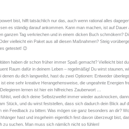
owert bist, hilft tatsächlich nur das, auch wenn rational alles dagege
assen es ständig darauf ankommen. Kann man machen, ist auf Dauer 
inen ganzen Tag verkriechen und in einem dicken Buch schmökern? Dic
n? Oder vielleicht ein Paket aus all diesen Maßnahmen? Steig vorübe
es getestet! 😉
täten haben dir schon früher immer Spaß gemacht? Vielleicht bist d
ent Raum dafür in deinem Leben – regelmäßig! Du wirst staunen, wie 
denen du dich langweilst, hast du zwei Optionen: Entweder überlegst 
ist eine sehr kreative Herangehensweise, die ungeahnte Energien fre
elegieren lernen ist hier ein hilfreiches Zauberwort …
 fühlst, weil dich deine Selbstzweifel immer wieder ausknocken, dann 
 Stück, und du wirst feststellen, dass sich dadurch dein Blick auf d
um ein Feedback zu bitten: Was mögen sie ganz besonders an dir? Wo
änger hast und insgeheim eigentlich fest davon überzeugt bist, das
ach zu suchen. Man muss sich nämlich nicht so fühlen!