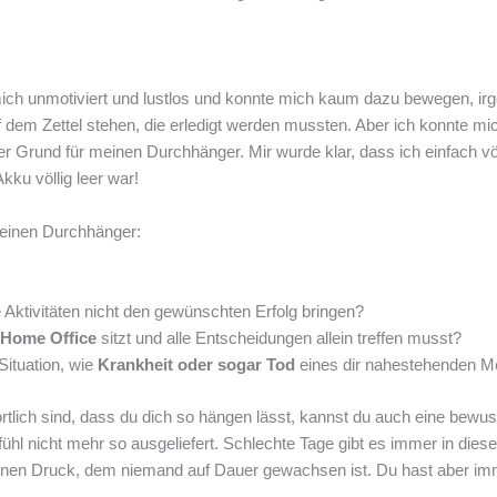
e mich unmotiviert und lustlos und konnte mich kaum dazu bewegen, ir
f dem Zettel stehen, die erledigt werden mussten. Aber ich konnte m
 Grund für meinen Durchhänger. Mir wurde klar, dass ich einfach völl
kku völlig leer war!
 einen Durchhänger:
e Aktivitäten nicht den gewünschten Erfolg bringen?
m Home Office
sitzt und alle Entscheidungen allein treffen musst?
Situation, wie
Krankheit oder sogar Tod
eines dir nahestehenden 
tlich sind, dass du dich so hängen lässt, kannst du auch eine bewus
l nicht mehr so ausgeliefert. Schlechte Tage gibt es immer in diese
einen Druck, dem niemand auf Dauer gewachsen ist. Du hast aber imm