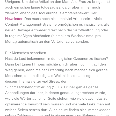
Übrigens: Um deine Artikel an den Mann/die Frau zu bringen, ist
auch ein schon lange totgesagtes, dafür aber immer noch
ziemlich lebendiges Tool durchaus empfehlenswert: Der
Newsletter
. Das muss noch nicht mal viel Arbeit sein – viele
Content-Management-Systeme ermöglichen es inzwischen, alle
neuen Beiträge entweder direkt nach der Veröffentlichung oder
in regelmäßigen Abständen (einmal pro Woche/einmal pro
Monat) automatisch an den Verteiler zu versenden.
Für Menschen schreiben
Hast du Lust bekommen, in den digitalen Ozeanen zu fischen?
Dann los! Einen Hinweis möchte ich dir aber noch mit auf den
Weg geben, denn meiner Erfahrung nach machen sich gerade
Menschen, denen die digitale Welt nicht so naheliegt, mit
diesem Thema viel zu viel Stress: der
Suchmaschinenoptimierung (SEO). Früher gab es ganze
Abhandlungen darüber, in denen genau ausgerechnet wurde,
wie viele Wörter auf einer Seite stehen, wie viele davon das zu
optimierende Keyword sein müssen und wie viele Links man auf
welche Seiten setzen darf. Auch heute finden sich immer wieder
solche Zahlenangaben und in einem gewissen Rahmen mögen