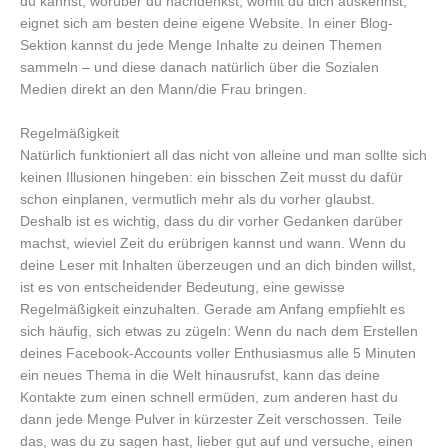
du kannst, worüber du nachdenkst, womit du dich auskennst,
eignet sich am besten deine eigene Website. In einer Blog-
Sektion kannst du jede Menge Inhalte zu deinen Themen
sammeln – und diese danach natürlich über die Sozialen
Medien direkt an den Mann/die Frau bringen.
Regelmäßigkeit
Natürlich funktioniert all das nicht von alleine und man sollte sich
keinen Illusionen hingeben: ein bisschen Zeit musst du dafür
schon einplanen, vermutlich mehr als du vorher glaubst.
Deshalb ist es wichtig, dass du dir vorher Gedanken darüber
machst, wieviel Zeit du erübrigen kannst und wann. Wenn du
deine Leser mit Inhalten überzeugen und an dich binden willst,
ist es von entscheidender Bedeutung, eine gewisse
Regelmäßigkeit einzuhalten. Gerade am Anfang empfiehlt es
sich häufig, sich etwas zu zügeln: Wenn du nach dem Erstellen
deines Facebook-Accounts voller Enthusiasmus alle 5 Minuten
ein neues Thema in die Welt hinausrufst, kann das deine
Kontakte zum einen schnell ermüden, zum anderen hast du
dann jede Menge Pulver in kürzester Zeit verschossen. Teile
das, was du zu sagen hast, lieber gut auf und versuche, einen