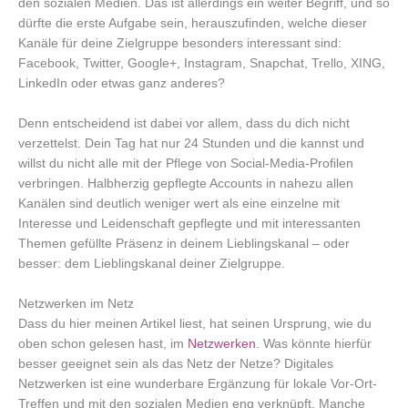
den sozialen Medien. Das ist allerdings ein weiter Begriff, und so
dürfte die erste Aufgabe sein, herauszufinden, welche dieser
Kanäle für deine Zielgruppe besonders interessant sind:
Facebook, Twitter, Google+, Instagram, Snapchat, Trello, XING,
LinkedIn oder etwas ganz anderes?
Denn entscheidend ist dabei vor allem, dass du dich nicht
verzettelst. Dein Tag hat nur 24 Stunden und die kannst und
willst du nicht alle mit der Pflege von Social-Media-Profilen
verbringen. Halbherzig gepflegte Accounts in nahezu allen
Kanälen sind deutlich weniger wert als eine einzelne mit
Interesse und Leidenschaft gepflegte und mit interessanten
Themen gefüllte Präsenz in deinem Lieblingskanal – oder
besser: dem Lieblingskanal deiner Zielgruppe.
Netzwerken im Netz
Dass du hier meinen Artikel liest, hat seinen Ursprung, wie du
oben schon gelesen hast, im
Netzwerken
. Was könnte hierfür
besser geeignet sein als das Netz der Netze? Digitales
Netzwerken ist eine wunderbare Ergänzung für lokale Vor-Ort-
Treffen und mit den sozialen Medien eng verknüpft. Manche