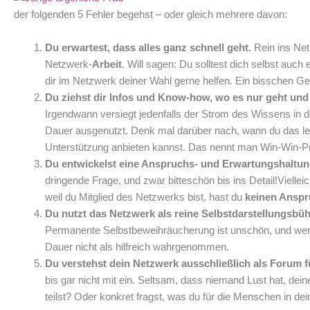
der folgenden 5 Fehler begehst – oder gleich mehrere davon:
Du erwartest, dass alles ganz schnell geht.
Rein ins Net
Netzwerk-
Arbeit
. Will sagen: Du solltest dich selbst auch
dir im Netzwerk deiner Wahl gerne helfen. Ein bisschen G
Du ziehst dir Infos und Know-how, wo es nur geht und 
Irgendwann versiegt jedenfalls der Strom des Wissens in 
Dauer ausgenutzt. Denk mal darüber nach, wann du das le
Unterstützung anbieten kannst. Das nennt man Win-Win-Prinzi
Du entwickelst eine Anspruchs- und Erwartungshaltun
dringende Frage, und zwar bitteschön bis ins Detail!Viell
weil du Mitglied des Netzwerks bist, hast du
keinen Ansp
Du nutzt das Netzwerk als reine Selbstdarstellungsbü
Permanente Selbstbeweihräucherung ist unschön, und wer bei
Dauer nicht als hilfreich wahrgenommen.
Du verstehst dein Netzwerk ausschließlich als Forum f
bis gar nicht mit ein. Seltsam, dass niemand Lust hat, de
teilst? Oder konkret fragst, was du für die Menschen in d