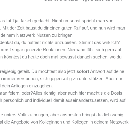
as tut.Tja, falsch gedacht. Nicht umsonst spricht man von
n. Mit der Zeit baust du dir einen guten Ruf auf, und nun wird man
in deinem Netzwerk Nutzen zu bringen.
denkst du, du hättest nichts anzubieten. Stimmt das wirklich?
ommst sogar genervte Reaktionen. Niemand fühlt sich gern auf
ann könntest du heute doch mal bewusst danach suchen, wo du
igiebig geteilt. Du möchtest also jetzt
sofort
Antwort auf deine
an immer versuchen, sich gegenseitig zu unterstützen. Aber nur
d dein Anliegen einzugehen.
l man feiern, oder?Alles richtig, aber auch hier macht’s die Dosis.
h persönlich und individuell damit auseinanderzusetzen, wird auf
e unters Volk zu bringen, aber ansonsten bringst du dich wenig
mal die Angebote von Kolleginnen und Kollegen in deinem Netzwerk