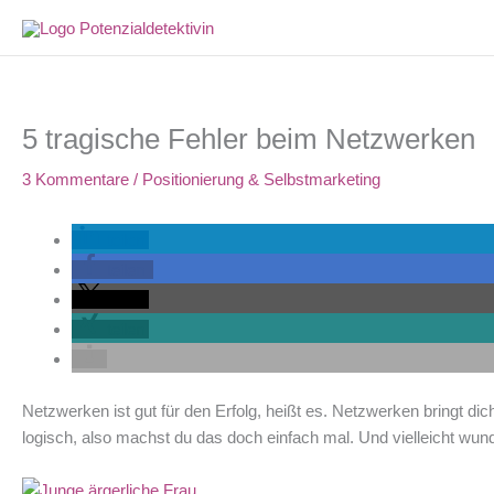
Zum
Inhalt
springen
5 tragische Fehler beim Netzwerken
3 Kommentare
/
Positionierung & Selbstmarketing
teilen
teilen
teilen
teilen
Netzwerken ist gut für den Erfolg, heißt es. Netzwerken bringt di
logisch, also machst du das doch einfach mal. Und vielleicht wunde