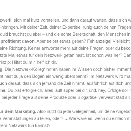
zwerk, sich mal kurz vorstellen, und dann darauf warten, dass sich w
 einbringen. Mit deiner Zeit, deiner Expertise, ruhig auch deinen Frage
eduld brauchst du aber – und die echte Bereitschaft, den Menschen 
profitierst davon.
Aber selbst etwas geben? Fehlanzeige! Vielleicht 
deine Richtung. Keiner antwortet mehr auf deine Fragen, oder du bek
tzte Mal etwas für dein Netzwerk getan hast. Ist schon was her? D
p: Hilfst du mir, helf ich dir.
g.
Die Netzwerk-Kolleg*inn*en haben ihr Wissen doch bisher immer fre
eicht hast du ja den Bogen ein wenig überspannt? Im Netzwerk wird m
ruch
darauf, dass sich jemand die Zeit nimmt, ausführlich auf dich un
hne.
Du bist erfolgreich, alles läuft super bei dir, und, hey, Erfolge sol
 jeder Frage auf seine Produkte oder Blogartikel verweist statt sic
ür dein Marketing.
Also nutzt du jede Gelegenheit, um deine Angebot
ine Veranstaltungen zu teilen, oder? …Wie wäre es, wenn du einfach 
einem Netzwerk tun kannst?