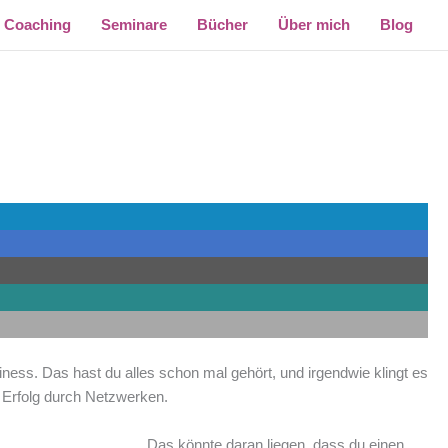
Coaching
Seminare
Bücher
Über mich
Blog
iness. Das hast du alles schon mal gehört, und irgendwie klingt es
m Erfolg durch Netzwerken.
Das könnte daran liegen, dass du einen