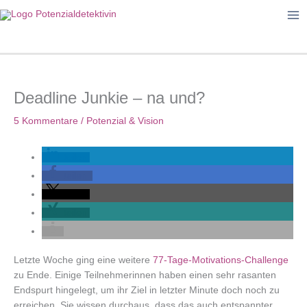
Zum
Inhalt
springen
Deadline Junkie – na und?
5 Kommentare
/
Potenzial & Vision
teilen
teilen
teilen
teilen
Letzte Woche ging eine weitere
77-Tage-Motivations-Challenge
zu Ende. Einige Teilnehmerinnen haben einen sehr rasanten
Endspurt hingelegt, um ihr Ziel in letzter Minute doch noch zu
erreichen. Sie wissen durchaus, dass das auch entspannter