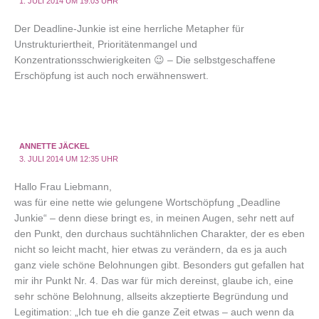
1. JULI 2014 UM 19:03 UHR
Der Deadline-Junkie ist eine herrliche Metapher für
Unstrukturiertheit, Prioritätenmangel und
Konzentrationsschwierigkeiten 😉 – Die selbstgeschaffene
Erschöpfung ist auch noch erwähnenswert.
ANNETTE JÄCKEL
3. JULI 2014 UM 12:35 UHR
Hallo Frau Liebmann,
was für eine nette wie gelungene Wortschöpfung „Deadline
Junkie“ – denn diese bringt es, in meinen Augen, sehr nett auf
den Punkt, den durchaus suchtähnlichen Charakter, der es eben
nicht so leicht macht, hier etwas zu verändern, da es ja auch
ganz viele schöne Belohnungen gibt. Besonders gut gefallen hat
mir ihr Punkt Nr. 4. Das war für mich dereinst, glaube ich, eine
sehr schöne Belohnung, allseits akzeptierte Begründung und
Legitimation: „Ich tue eh die ganze Zeit etwas – auch wenn da