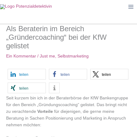
Zum
Inhalt
springen
Als Beraterin im Bereich
„Gründercoaching“ bei der KfW
gelistet
Ein Kommentar
/
Just me
,
Selbstmarketing
teilen
teilen
teilen
teilen
Seit kurzem bin ich in der Beraterbörse der KfW Bankengruppe
für den Bereich „Gründungscoaching“ gelistet. Das bringt nicht
zu verachtende
Vorteile
für diejenigen, die gerne meine
Beratung in Sachen Positionierung und Marketing in Anspruch
nehmen möchten: