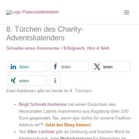
Zum
Inhalt
springen
8. Türchen des Charity-
Adventskalenders
Schreibe einen Kommentar
/
Erfolgreich
,
Hirn & Welt
teilen
teilen
teilen
teilen
Zwei Auktionen gibt es heute im 8. Türchen:
Birgit Schmidt-Hurtienne
hat einen Gutschein des
ökosozialen Labels
manomama
aus Augsburg über 100
Euro gespendet. Na, wenn das nichts für unsere Fashion
Addicts ist!?!
Jetzt bei Ebay bieten!
Von
Ellen Löchner
gibt es Ordnung und frischen Wind im
Kleiderschrank, eine
Wohnberatung
für Menschen im