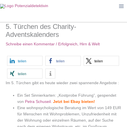
Zum
Inhalt
springen
5. Türchen des Charity-
Adventskalenders
Schreibe einen Kommentar
/
Erfolgreich
,
Hirn & Welt
teilen
teilen
teilen
teilen
Im 5. Türchen gibt es heute wieder zwei spannende Angebote :
Ein Set Sinnierkarten: „Kostprobe Führung“, gespendet
von
Petra Schuseil
.
Jetzt bei Ebay bieten!
Eine wohnpsychologische Beratung im Wert von 149 EUR
für Menschen mit Wohnproblemen, Unzufriedenheit mit
der Wohnung oder einzelnen Räumen, auf der Suche
nach dem eigenen Wohntraum, etc. im Großraum