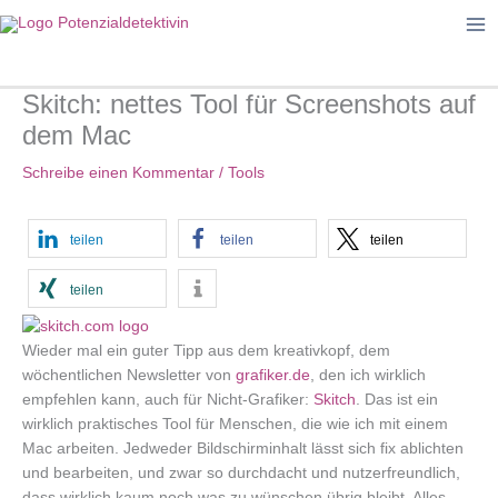
Zum
Inhalt
springen
Skitch: nettes Tool für Screenshots auf
dem Mac
Schreibe einen Kommentar
/
Tools
teilen
teilen
teilen
teilen
Wieder mal ein guter Tipp aus dem kreativkopf, dem
wöchentlichen Newsletter von
grafiker.de
, den ich wirklich
empfehlen kann, auch für Nicht-Grafiker:
Skitch
. Das ist ein
wirklich praktisches Tool für Menschen, die wie ich mit einem
Mac arbeiten. Jedweder Bildschirminhalt lässt sich fix ablichten
und bearbeiten, und zwar so durchdacht und nutzerfreundlich,
dass wirklich kaum noch was zu wünschen übrig bleibt. Alles