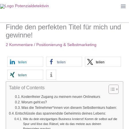
Zum
Inhalt
springen
Finde den perfekten Titel für mich und
gewinne!
2 Kommentare
/
Positionierung & Selbstmarketing
teilen
teilen
teilen
teilen
Table of Contents
Kostenfreier Zugang zu meinem neuen Onlinekurs
Worum geht es?
Was die Teilnehmer*innen von diesem Selbstlernkurs haben:
Entschlüssle das spannendste Geheimnis deines Lebens:
Wie du dein einzigartiges Business kreierst! Komm dir selbst auf die
Spur und löse das Rätsel, wie du das meiste aus deinen
Potenzialen machst.