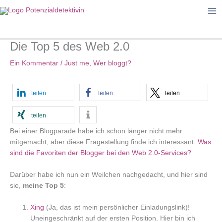
Zum
Inhalt
springen
Die Top 5 des Web 2.0
Ein Kommentar
/
Just me
,
Wer bloggt?
teilen
teilen
teilen
teilen
Bei einer Blogparade habe ich schon länger nicht mehr
mitgemacht, aber diese Fragestellung finde ich interessant:
Was
sind die Favoriten der Blogger bei den Web 2.0-Services?
Darüber habe ich nun ein Weilchen nachgedacht, und hier sind
sie,
meine Top 5
:
Xing
(Ja, das ist mein persönlicher Einladungslink)!
Uneingeschränkt auf der ersten Position. Hier bin ich