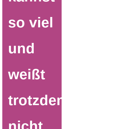
so viel
und
weißt
trotzdem
nicht,