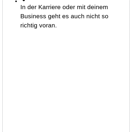
In der Karriere oder mit deinem
Business geht es auch nicht so
richtig voran.
Dann gehörst du wahrscheinlich auch
zur Spezies der vielseitig begabten
Menschen und fühlst dich oft allein
unter all den scheinbar so
geradlinigen und zielgerichteten
Leuten in deinem Umfeld.