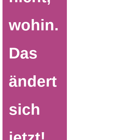
wohin.
Das
ändert
sich
jetzt!