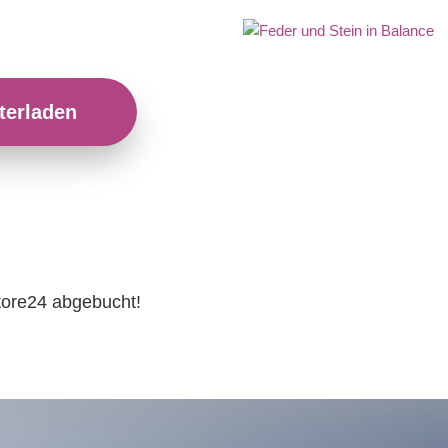
terladen
tore24 abgebucht!