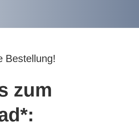
e Bestellung!
's zum
ad*: