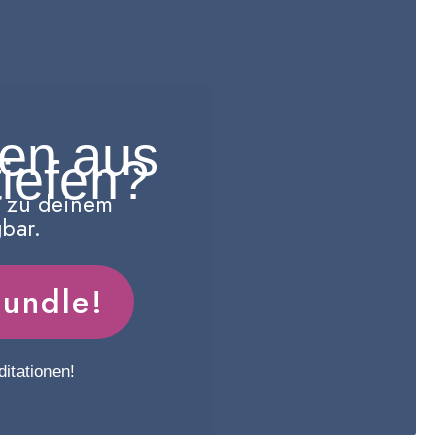
gen aus
iefen?
g zu deinem
bar.
Bundle!
itationen!