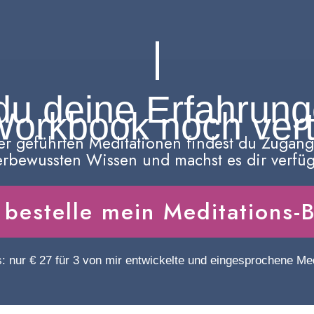
 du deine Erfahrun
orkbook noch vert
der geführten Meditationen findest du Zugan
erbewussten Wissen und machst es dir verfüg
h bestelle mein Meditations-
s: nur € 27 für 3 von mir entwickelte und eingesprochene Med