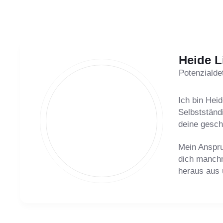
Heide 
Pot
enzialde
Ich bin Hei
Selbstständ
deine geschä
Mein Anspruc
dich manchm
heraus aus 